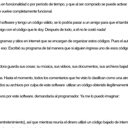
 en funcionalidad o por período de tiempo, y que al ser comprado se puede activar s
se vuelve completamente funcional.
software y tengo un código válido, se lo podría pasar a un amigo para que el tambié
go con el código que le doy. Después de todo, a él no le costó nada!
rogramas y sitios en internet que se encargan de organizar estos códigos. Pues el a
 eso: Escribió su programa de tal manera que si alguien ingresa uno de esos códigos
dora guarda sus cosas: su música, sus videos, sus documentos, sus archivos bajado
das. Hasta el momento, todos los comentarios que he visto lo clasifican como una a
 su archivos por culpa de este software: utilizar un código obtenido ilegítimamente,
rchivos por este software, demandaría al programador. Ya me lo puedo imaginar:
entretenimiento), así que mientras reunía el dinero utilizé un código bajado de inte