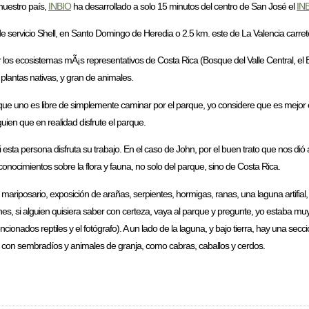
nuestro país,
INBIO
ha desarrollado a solo 15 minutos del centro de San José el
INB
 de servicio Shell, en Santo Domingo de Heredia o 2.5 km. este de La Valencia carret
ar los ecosistemas mÃ¡s representativos de Costa Rica (Bosque del Valle Central, 
lantas nativas, y gran de animales.
nque uno es libre de simplemente caminar por el parque, yo considere que es mejo
uien que en realidad disfrute el parque.
 esta persona disfruta su trabajo. En el caso de John, por el buen trato que nos dió 
onocimientos sobre la flora y fauna, no solo del parque, sino de Costa Rica.
iposario, exposición de arañas, serpientes, hormigas, ranas, una laguna artifial, o
anes, si alguien quisiera saber con certeza, vaya al parque y pregunte, yo estaba m
onados reptiles y el fotógrafo). A un lado de la laguna, y bajo tierra, hay una se
, con sembradíos y animales de granja, como cabras, caballos y cerdos.