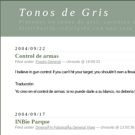
Tonos de Gris
Pintados en tonos de gris, carentes
distribuirla redirigida con una sola
2004/09/22
Control de armas
Filed under:
Frases
,
General
— chrssoto @ 19:09:33
I believe in gun control: if you can’t hit your target, you shouldn’t own a fire
Traducción:
Yo creo en el control de armas: si no puede darle a su blanco, no debería
2004/09/17
INBio Parque
Filed under:
DiversiÃ³n
,
FotografÃ­a
,
General
,
Viaje
— chrssoto @ 13:50:36