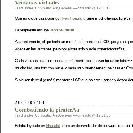
Ventanas virtuales
Filed under:
ComputaciÃ³n
,
General
— chrssoto @ 19:55:18
Que es lo que pasa cuando
Ryan Hoagland
tiene mucho tiempo libre y 
La respuesta es: una
ventana virtual
!
Aparentemente, el tipo tenía un montón de monitores LCD que ya no querían
videos en las ventanas, pero por ahora solo puede poner fotografías.
Cada ventana esta compuesta por 4 monitores, dos ventanas en total = 8 
mucho frío, una foto con nieve, o sería muy bueno tener una casa en Costa 
Si alguien tiene 4 (o más) monitores LCD que no este usando y desea don
2004/09/14
Combatiendo la piraterÃ­a
Filed under:
ComputaciÃ³n
,
General
— chrssoto @ 19:02:53
Estaba leyendo en
Slashdot
sobre un desarrollador de software, que con t