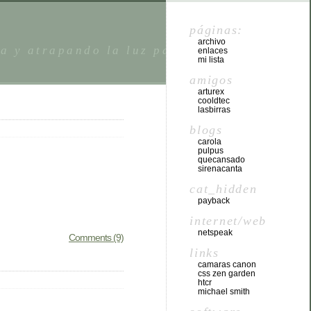
páginas:
archivo
da y atrapando la luz para despuÃ©s
enlaces
mi lista
amigos
arturex
cooldtec
lasbirras
blogs
carola
pulpus
quecansado
sirenacanta
cat_hidden
payback
internet/web
netspeak
Comments (9)
links
camaras canon
css zen garden
htcr
michael smith