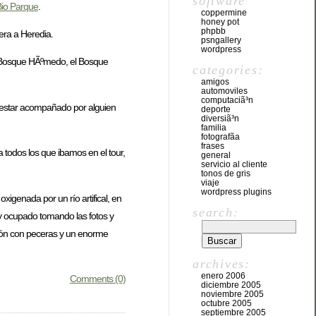
software
io Parque
.
coppermine
honey pot
phpbb
era a Heredia.
psngallery
wordpress
el Bosque HÃºmedo, el Bosque
categories:
amigos
automoviles
computaciã³n
r estar acompañado por alguien
deporte
diversiã³n
familia
fotografã­a
frases
a todos los que ibamos en el tour,
general
servicio al cliente
tonos de gris
viaje
wordpress plugins
xigenada por un río artifical, en
search:
uy ocupado tomando las fotos y
cción con peceras y un enorme
archives:
enero 2006
Comments (0)
diciembre 2005
noviembre 2005
octubre 2005
septiembre 2005