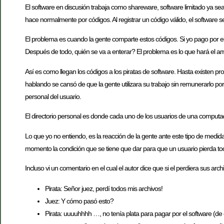
El software en discusión trabaja como shareware, software limitado ya sea
hace normalmente por códigos. Al registrar un código válido, el software 
El problema es cuando la gente comparte estos códigos. Si yo pago por el 
Después de todo, quién se va a enterar? El problema es lo que hará el ami
Así es como llegan los códigos a los piratas de software. Hasta existen p
hablando se cansó de que la gente utilizara su trabajo sin remunerarlo por
personal del usuario.
El directorio personal es donde cada uno de los usuarios de una computa
Lo que yo no entiendo, es la reacción de la gente ante este tipo de medi
momento la condición que se tiene que dar para que un usuario pierda todos
Incluso vi un comentario en el cual el autor dice que si el perdiera sus a
Pirata: Señor juez, perdí todos mis archivos!
Juez: Y cómo pasó esto?
Pirata: uuuuhhhh …, no tenía plata para pagar por el software (de 