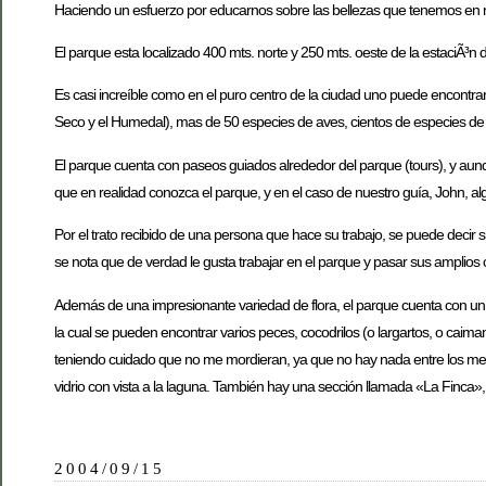
Haciendo un esfuerzo por educarnos sobre las bellezas que tenemos en 
El parque esta localizado 400 mts. norte y 250 mts. oeste de la estaciÃ³n
Es casi increíble como en el puro centro de la ciudad uno puede encontr
Seco y el Humedal), mas de 50 especies de aves, cientos de especies de p
El parque cuenta con paseos guiados alrededor del parque (tours), y au
que en realidad conozca el parque, y en el caso de nuestro guía, John, alg
Por el trato recibido de una persona que hace su trabajo, se puede decir si
se nota que de verdad le gusta trabajar en el parque y pasar sus amplios c
Además de una impresionante variedad de flora, el parque cuenta con un mar
la cual se pueden encontrar varios peces, cocodrilos (o largartos, o caim
teniendo cuidado que no me mordieran, ya que no hay nada entre los menci
vidrio con vista a la laguna. También hay una sección llamada «La Finca»
2004/09/15