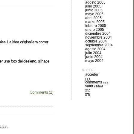
agosto 2005
julio 2005
junio 2005
mayo 2005
abril 2005
marzo 2005
febrero 2005
enero 2005
diciembre 2004
noviembre 2004
octubre 2004
s. La idea original era correr
septiembre 2004
agosto 2004
julio 2004
junio 2004
mayo 2004
una foto del desierto, si hace
meta:
acceder
rss
comments
rss
valid
xhtml
xfn
Comments (2)
wp
ratas.