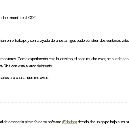
muchos monitores LCD?
 en el trabajo, y con la ayuda de unos amigos pudo construir dos ventanas virtuale
monitores. Como experimento esta buenísimo, si hace mucho calor, se puede poner 
Rica con vista al arco del triunfo.
arlos a la causa, que me avise.
al de detener la piratería de su software
(Echelon)
decidió dar un golpe bajo a los pi