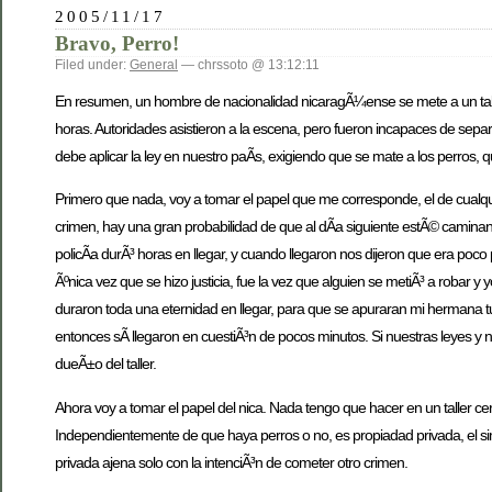
2005/11/17
Bravo, Perro!
Filed under:
General
— chrssoto @ 13:12:11
En resumen, un hombre de nacionalidad nicaragÃ¼ense se mete a un taller
horas. Autoridades asistieron a la escena, pero fueron incapaces de separ
debe aplicar la ley en nuestro paÃ­s, exigiendo que se mate a los perros, 
Primero que nada, voy a tomar el papel que me corresponde, el de cualqu
crimen, hay una gran probabilidad de que al dÃ­a siguiente estÃ© caminand
policÃ­a durÃ³ horas en llegar, y cuando llegaron nos dijeron que era po
Ãºnica vez que se hizo justicia, fue la vez que alguien se metiÃ³ a robar y 
duraron toda una eternidad en llegar, para que se apuraran mi hermana tu
entonces sÃ­ llegaron en cuestiÃ³n de pocos minutos. Si nuestras leyes y 
dueÃ±o del taller.
Ahora voy a tomar el papel del nica. Nada tengo que hacer en un taller c
Independientemente de que haya perros o no, es propiadad privada, el sim
privada ajena solo con la intenciÃ³n de cometer otro crimen.