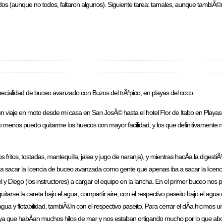
ueridos (aunque no todos, faltaron algunos). Siguiente tarea: tamales, aunque tambi
specialidad de buceo avanzado con Buzos del trÃ³pico, en playas del coco.
viaje en moto desde mi casa en San JosÃ© hasta el hotel Flor de Itabo en Playas 
lo menos puedo quitarme los huecos con mayor facilidad, y los que definitivamente 
ritos, tostadas, mantequilla, jalea y jugo de naranja), y mientras hacÃ­a la digestiÃ
a a sacar la licencia de buceo avanzada como gente que apenas iba a sacar la licen
bel y Diego (los instructores) a cargar el equipo en la lancha. En el primer buceo nos
itarse la careta bajo el agua, compartir aire, con el respectivo paseito bajo el agu
a y flotabilidad, tambiÃ©n con el respectivo paseito. Para cerrar el dÃ­a hicimos 
 ya que habÃ­an muchos hilos de mar y nos estaban ortigando mucho por lo que ab