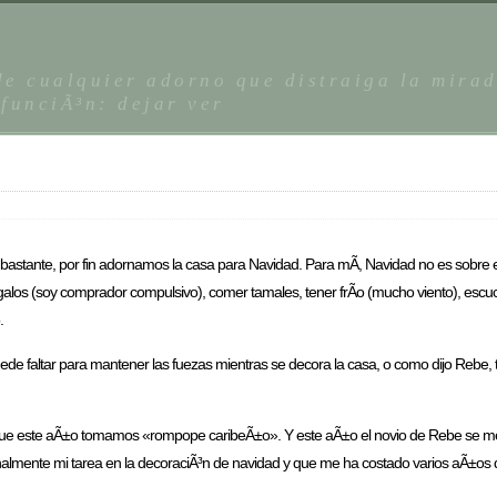
 de cualquier adorno que distraiga la mira
 funciÃ³n: dejar ver
bastante, por fin adornamos la casa para Navidad. Para mÃ­, Navidad no es sobre e
los (soy comprador compulsivo), comer tamales, tener frÃ­o (mucho viento), escuch
.
 puede faltar para mantener las fuezas mientras se decora la casa, o como dijo Rebe
­ que este aÃ±o tomamos «rompope caribeÃ±o». Y este aÃ±o el novio de Rebe se me
lmente mi tarea en la decoraciÃ³n de navidad y que me ha costado varios aÃ±os de