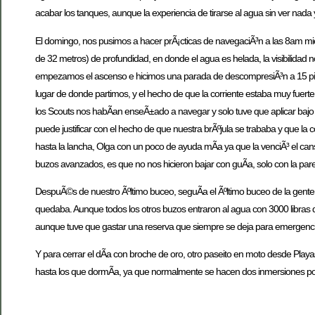
acabar los tanques, aunque la experiencia de tirarse al agua sin ver na
El domingo, nos pusimos a hacer prÃ¡cticas de navegaciÃ³n a las 8am mie
de 32 metros) de profundidad, en donde el agua es helada, la visibilidad
empezamos el ascenso e hicimos una parada de descompresiÃ³n a 15 pies
lugar de donde partimos, y el hecho de que la corriente estaba muy fuert
los Scouts nos habÃ­an enseÃ±ado a navegar y solo tuve que aplicar bajo 
puede justificar con el hecho de que nuestra brÃºjula se trababa y que la 
hasta la lancha, Olga con un poco de ayuda mÃ­a ya que la venciÃ³ el ca
buzos avanzados, es que no nos hicieron bajar con guÃ­a, solo con la pare
DespuÃ©s de nuestro Ãºltimo buceo, seguÃ­a el Ãºltimo buceo de la gente 
quedaba. Aunque todos los otros buzos entraron al agua con 3000 libras de
aunque tuve que gastar una reserva que siempre se deja para emergencias,
Y para cerrar el dÃ­a con broche de oro, otro paseito en moto desde Play
hasta los que dormÃ­a, ya que normalmente se hacen dos inmersiones por 