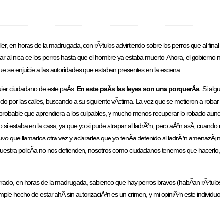
, en horas de la madrugada, con rÃ³tulos advirtiendo sobre los perros que al fin
ar al nica de los perros hasta que el hombre ya estaba muerto. Ahora, el gobierno 
que se enjuicie a las autoridades que estaban presentes en la escena.
ier ciudadano de este paÃ­s.
En este paÃ­s las leyes son una porquerÃ­a
. Si alg
o por las calles, buscando a su siguiente vÃ­ctima. La vez que se metieron a robar 
co probable que aprendiera a los culpables, y mucho menos recuperar lo robado aunq
yo si estaba en la casa, ya que yo si pude atrapar al ladrÃ³n, pero aÃºn asÃ­, cuando
vo que llamarlos otra vez y aclararles que yo tenÃ­a detenido al ladrÃ³n amenazÃ¡
nuestra policÃ­a no nos defienden, nosotros como ciudadanos tenemos que hacerlo, q
errado, en horas de la madrugada, sabiendo que hay perros bravos (habÃ­an rÃ³tulos
ple hecho de estar ahÃ­ sin autorizaciÃ³n es un crimen, y mi opiniÃ³n este individ