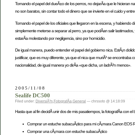
Tomando el papel del dueÃ±o de los perros, no dejarÃ­a que le hicieran nad
no son baratos, sin contar todo el dinero que se invierte en el cuido y en
Tomando el papel de los oficiales que llegaron en la escena, y habiendo di
simplemente meterse a separar al perro, ya que podÃ­an salir lastimados, y
estarÃ­a molestando por negligencia, sino por homicidio.
De igual manera, puedo entender el papel del gobierno nica. EstÃ¡n dol
justificar, que es muy diferente, ya que el nica que muriÃ³ se encontraba 
nacionalidad, de igual manera yo dirÃ­a «que dicha, un ladrÃ³n menos».
2005/11/08
Sealife DC500
Filed under:
DiversiÃ³n
,
FotografÃ­a
,
General
— chrssoto @ 14:18:09
Hasta que al fin decidÃ­ unir dos de mis pasatiempos, la fotografÃ­a con el
Comprar un estuche subacuÃ¡tico para mi cÃ¡mara Canon EOS 
Comprar una cÃ¡mara con estuche subacuÃ¡tico