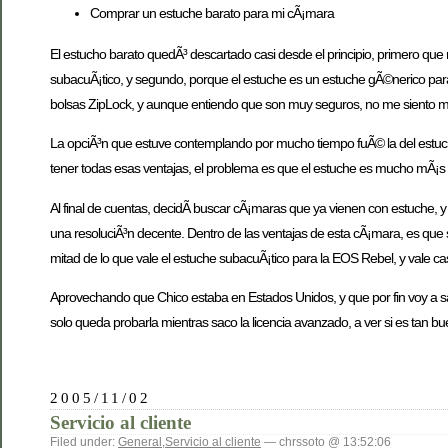
Comprar un estuche barato para mi cÃ¡mara
El estucho barato quedÃ³ descartado casi desde el principio, primero que
subacuÃ¡tico, y segundo, porque el estuche es un estuche gÃ©nerico par
bolsas ZipLock, y aunque entiendo que son muy seguros, no me siento 
La opciÃ³n que estuve contemplando por mucho tiempo fuÃ© la del estuch
tener todas esas ventajas, el problema es que el estuche es mucho mÃ¡
Al final de cuentas, decidÃ­ buscar cÃ¡maras que ya vienen con estuche
una resoluciÃ³n decente. Dentro de las ventajas de esta cÃ¡mara, es que 
mitad de lo que vale el estuche subacuÃ¡tico para la EOS Rebel, y vale c
Aprovechando que Chico estaba en Estados Unidos, y que por fin voy a sac
solo queda probarla mientras saco la licencia avanzado, a ver si es tan b
2005/11/02
Servicio al cliente
Filed under:
General
,
Servicio al cliente
— chrssoto @ 13:52:06