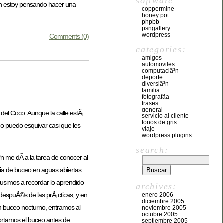
software
Ã©n estoy pensando hacer una
coppermine
honey pot
phpbb
psngallery
wordpress
Comments (0)
categories:
amigos
automoviles
computaciã³n
deporte
diversiã³n
familia
fotografã­a
frases
general
del Coco. Aunque la calle estÃ¡
servicio al cliente
tonos de gris
no puedo esquivar casi que les
viaje
wordpress plugins
search:
³n me dÃ­ a la tarea de conocer al
cia de buceo en aguas abiertas
 pusimos a recordar lo aprendido
archives:
a despuÃ©s de las prÃ¡cticas, y en
enero 2006
diciembre 2005
un buceo nocturno, entramos al
noviembre 2005
octubre 2005
ortamos el buceo antes de
septiembre 2005