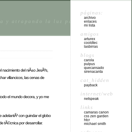
páginas:
archivo
da y atrapando la luz para despuÃ©s
enlaces
mi lista
amigos
arturex
cooldtec
lasbirras
blogs
carola
pulpus
quecansado
l nacimiento del niÃ±o JesÃºs,
sirenacanta
ar villancicos, las cenas de
cat_hidden
payback
internet/web
, todo el mundo decora, y yo me
netspeak
links
camaras canon
 adelantÃ³ con guindar el globo
css zen garden
htcr
 tÃ©cnica por desarrollar.
michael smith