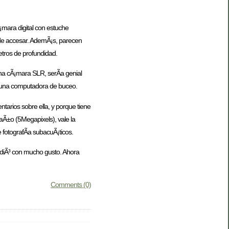
¡mara digital con estuche
 de accesar. AdemÃ¡s, parecen
tros de profundidad.
na cÃ¡mara SLR, serÃ­a genial
r una computadora de buceo.
tarios sobre ella, y porque tiene
aÃ±o (5Megapixels), vale la
 fotografÃ­a subacuÃ¡ticos.
cediÃ³ con mucho gusto. Ahora
Comments (0)