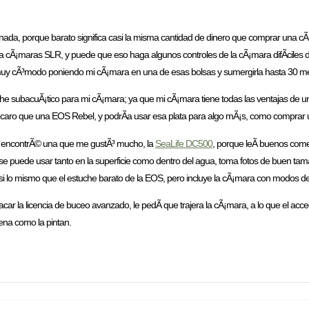
 nada, porque barato significa casi la misma cantidad de dinero que comprar una cÃ
a cÃ¡maras SLR, y puede que eso haga algunos controles de la cÃ¡mara difÃ­ciles
muy cÃ³modo poniendo mi cÃ¡mara en una de esas bolsas y sumergirla hasta 30 me
e subacuÃ¡tico para mi cÃ¡mara; ya que mi cÃ¡mara tiene todas las ventajas de u
s caro que una EOS Rebel, y podrÃ­a usar esa plata para algo mÃ¡s, como compra
, y encontrÃ© una que me gustÃ³ mucho, la
SeaLife DC500
, porque leÃ­ buenos comen
se puede usar tanto en la superficie como dentro del agua, toma fotos de buen tam
asi lo mismo que el estuche barato de la EOS, pero incluye la cÃ¡mara con modos de
ar la licencia de buceo avanzado, le pedÃ­ que trajera la cÃ¡mara, a lo que el ac
uena como la pintan.