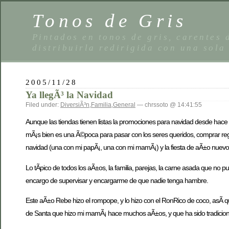
Tonos de Gris
Pintados en tonos de gris, carentes
distribuirla redirigida con una sola
2005/11/28
Ya llegÃ³ la Navidad
Filed under:
DiversiÃ³n
,
Familia
,
General
— chrssoto @ 14:41:55
Aunque las tiendas tienen listas la promociones para navidad desde hace 
mÃ¡s bien es una Ã©poca para pasar con los seres queridos, comprar rega
navidad (una con mi papÃ¡, una con mi mamÃ¡) y la fiesta de aÃ±o nuevo
Lo tÃ­pico de todos los aÃ±os, la familia, parejas, la carne asada que no
encargo de supervisar y encargarme de que nadie tenga hambre.
Este aÃ±o Rebe hizo el rompope, y lo hizo con el RonRico de coco, asÃ
de Santa que hizo mi mamÃ¡ hace muchos aÃ±os, y que ha sido tradiciona