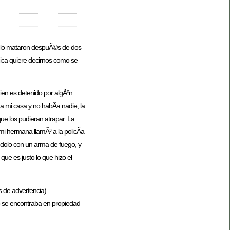
al lo mataron despuÃ©s de dos
nica quiere decirnos como se
uien es detenido por algÃºn
a mi casa y no habÃ­a nadie, la
ue los pudieran atrapar. La
 mi hermana llamÃ³ a la policÃ­a
ndolo con un arma de fuego, y
ue es justo lo que hizo el
 de advertencia).
uo se encontraba en propiedad