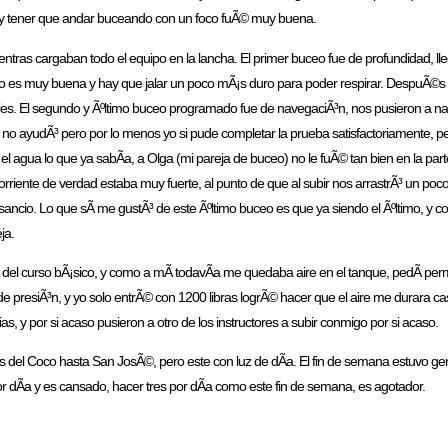
da y tener que andar buceando con un foco fuÃ© muy buena.
ntras cargaban todo el equipo en la lancha. El primer buceo fue de profundidad, l
 no es muy buena y hay que jalar un poco mÃ¡s duro para poder respirar. DespuÃ©s de
. El segundo y Ãºltimo buceo programado fue de navegaciÃ³n, nos pusieron a nave
e no ayudÃ³ pero por lo menos yo si pude completar la prueba satisfactoriamente, pe
el agua lo que ya sabÃ­a, a Olga (mi pareja de buceo) no le fuÃ© tan bien en la pa
corriente de verdad estaba muy fuerte, al punto de que al subir nos arrastrÃ³ un poc
nsancio. Lo que sÃ­ me gustÃ³ de este Ãºltimo buceo es que ya siendo el Ãºltimo, 
ja.
del curso bÃ¡sico, y como a mÃ­ todavÃ­a me quedaba aire en el tanque, pedÃ­ perm
 presiÃ³n, y yo solo entrÃ© con 1200 libras logrÃ© hacer que el aire me durara cas
 y por si acaso pusieron a otro de los instructores a subir conmigo por si acaso.
as del Coco hasta San JosÃ©, pero este con luz de dÃ­a. El fin de semana estuvo ge
dÃ­a y es cansado, hacer tres por dÃ­a como este fin de semana, es agotador.