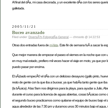
Al final del dÃ­a, mi casa decorada, y un excelente dÃ­a con los seres q
galletada.
2005/11/21
Buceo avanzado
Filed under:
DiversiÃ³n
,
FotografÃ­a
,
General
— chrssoto @ 14:22:53
Otras dos entradas fuera de
mi lista
. Este fin de semana fuÃ­ a sacar la e
Que mejor manera de empezar el paseo el viernes en la noche que con un 
en muy mal estado, prefiero mil veces hacer el viaje en moto, ya que por 
puedo pasar por encima.
El sÃ¡bado empecÃ© el dÃ­a con un delicioso desayuno (gallo pinto, huevos f
resto de gente con la que iba a bucear, ya que habÃ­a tanto gente que ib
(la bÃ¡sica). A las 9am nos dirigimos para la playa, para ayudar a Julio, A
durante el curso para la licencia de aguas abiertas, cosas bÃ¡sicas como qu
el segundo buceo practicamos como quitarse el equipo de buceo bajo el agu
agua alrededor de las 7:30 pm y duramos unos 30 minutos bajo el agua,