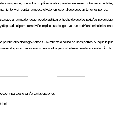
a a mis perros, que solo cumplÃ­an la labor para la que se encontraban en el taller
trenamiento, y sin contar tampoco el valor emocional que puedan tener los perros.
sparado un arma de fuego, puedo justificar el hecho de que los policÃ­as no quisiera
 dispararle al perro tambiÃ©n implica sus riesgos, ya que podÃ­an herir al nica, en 
idos porque otro nicaragÃ¼ense fuÃ© muerto a causa de unos perros. Aunque lo pu
cometiendo por lo menos un crimen, y si los perros hubieran matado a un ladrÃ³n tico,
 buceo, y para esto tenÃ­a varias opciones:
Rebel