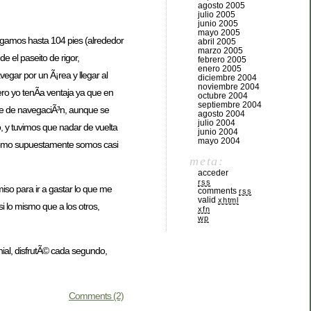
agosto 2005
julio 2005
junio 2005
mayo 2005
legamos hasta 104 pies (alrededor
abril 2005
marzo 2005
 el paseito de rigor,
febrero 2005
enero 2005
gar por un Ã¡rea y llegar al
diciembre 2004
noviembre 2004
ro yo tenÃ­a ventaja ya que en
octubre 2004
septiembre 2004
rte de navegaciÃ³n, aunque se
agosto 2004
julio 2004
o, y tuvimos que nadar de vuelta
junio 2004
mayo 2004
y como supuestamente somos casi
meta:
acceder
rss
iso para ir a gastar lo que me
comments
rss
valid
xhtml
i lo mismo que a los otros,
xfn
wp
nial, disfrutÃ© cada segundo,
Comments (2)