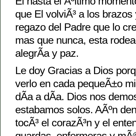
El hasta el Ãºltimo moment
que El volviÃ³ a los brazos 
regazo del Padre que lo cr
mas que nunca, esta rodea
alegrÃ­a y paz.
Le doy Gracias a Dios porq
verlo en cada pequeÃ±o mi
dÃ­a a dÃ­a. Dios nos demo
estabamos solos. AÃºn dent
tocÃ³ el corazÃ³n y el ente
guardas, enfermeras y mÃ©