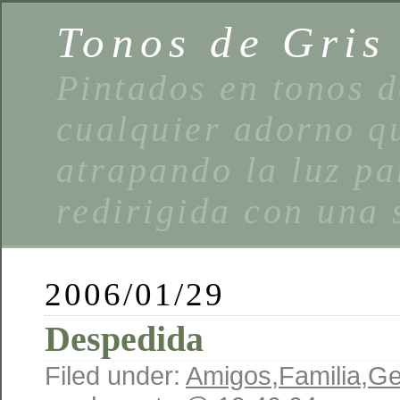
Tonos de Gris
Pintados en tonos d
cualquier adorno qu
atrapando la luz pa
redirigida con una 
2006/01/29
Despedida
Filed under:
Amigos
,
Familia
,
Ge