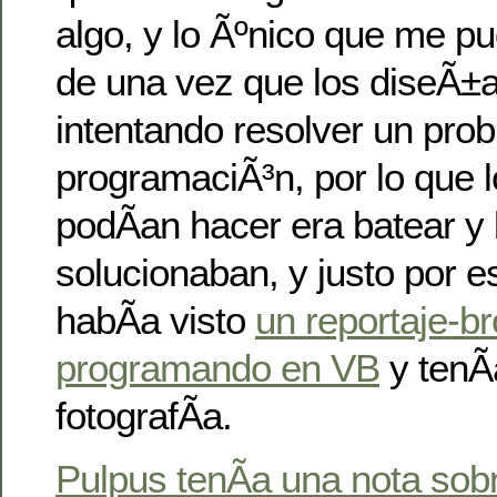
algo, y lo Ãºnico que me p
de una vez que los diseÃ±
intentando resolver un pro
programaciÃ³n, por lo que 
podÃ­an hacer era batear y b
solucionaban, y justo por 
habÃ­a visto
un reportaje-
programando en VB
y tenÃ­
fotografÃ­a.
Pulpus tenÃ­a una nota sobr