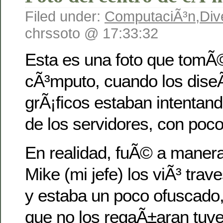
Filed under:
ComputaciÃ³n
,
Div
chrssoto @ 17:33:32
Esta es una foto que tomÃ©
cÃ³mputo, cuando los dis
grÃ¡ficos estaban intentand
de los servidores, con poco
En realidad, fuÃ© a maner
Mike (mi jefe) los viÃ³ tra
y estaba un poco ofuscado,
que no los regaÃ±aran tuve