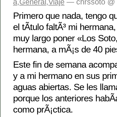
a
,
General
,
Viaje
— chrssoto @ 
Primero que nada, tengo qu
el tÃ­tulo faltÃ³ mi hermana
muy largo poner «Los Soto
hermana, a mÃ¡s de 40 pie
Este fin de semana acomp
y a mi hermano en sus pri
aguas abiertas. Se les llam
porque los anteriores habÃ­
como prÃ¡ctica.