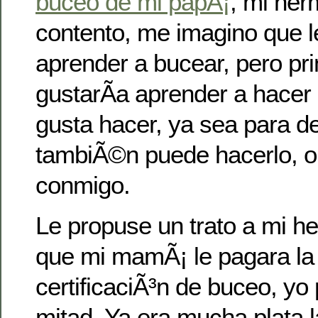
buceo de mi papÃ¡
, mi her
contento, me imagino que l
aprender a bucear, pero pri
gustarÃ­a aprender a hacer
gusta hacer, ya sea para d
tambiÃ©n puede hacerlo, o
conmigo.
Le propuse un trato a mi h
que mi mamÃ¡ le pagara la 
certificaciÃ³n de buceo, yo
mitad. Ya era mucha plata 