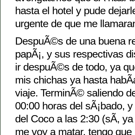
hasta el hotel y pude dejar
urgente de que me llamara
DespuÃ©s de una buena r
papÃ¡, y sus respectivas di
ir despuÃ©s de todo, ya qu
mis chichas ya hasta habÃ­
viaje. TerminÃ© saliendo d
00:00 horas del sÃ¡bado, y
del Coco a las 2:30 (sÃ­, y
me voy a matar, tengo que