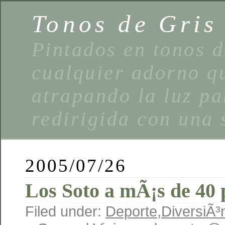
Tonos de Gris
Pintados en tonos d
cualquier adorno qu
atrapando la luz pa
redirigida con una 
2005/07/26
Los Soto a mÃ¡s de 40 
Filed under:
Deporte
,
DiversiÃ³