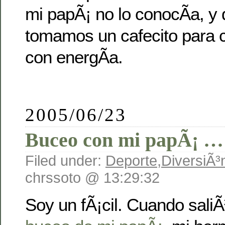
mi papÃ¡ no lo conocÃ­a, y
tomamos un cafecito para co
con energÃ­a.
2005/06/23
Buceo con mi papÃ¡ …
Filed under:
Deporte
,
DiversiÃ³
chrssoto @ 13:29:32
Soy un fÃ¡cil. Cuando saliÃ