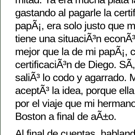
gastando al pagarle la certi
papÃ¡, era solo justo que 
tiene una situaciÃ³n econÃ
mejor que la de mi papÃ¡, c
certificaciÃ³n de Diego. SÃ­
saliÃ³ lo codo y agarrado.
aceptÃ³ la idea, porque ell
por el viaje que mi herman
Boston a final de aÃ±o.
Al final de cuentas, hablan