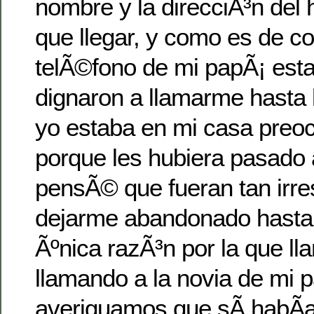
nombre y la direcciÃ³n del h
que llegar, y como es de co
telÃ©fono de mi papÃ¡ est
dignaron a llamarme hasta
yo estaba en mi casa preo
porque les hubiera pasado 
pensÃ© que fueran tan irr
dejarme abandonado hasta 
Ãºnica razÃ³n por la que l
llamando a la novia de mi 
averiguamos que sÃ­ habÃ­a