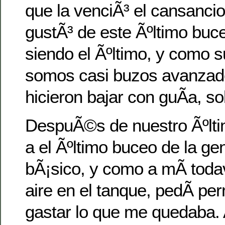
que la venciÃ³ el cansancio
gustÃ³ de este Ãºltimo buc
siendo el Ãºltimo, y como
somos casi buzos avanzad
hicieron bajar con guÃ­a, so
DespuÃ©s de nuestro Ãºlt
a el Ãºltimo buceo de la ge
bÃ¡sico, y como a mÃ­ tod
aire en el tanque, pedÃ­ per
gastar lo que me quedaba.