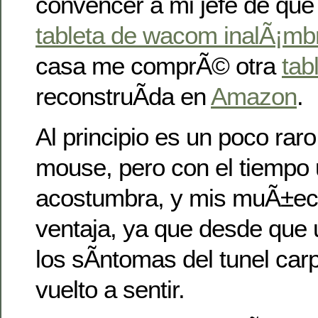
convencer a mi jefe de qu
tableta de wacom inalÃ¡mb
casa me comprÃ© otra
tab
reconstruÃ­da en
Amazon
.
Al principio es un poco raro 
mouse, pero con el tiempo
acostumbra, y mis muÃ±eca
ventaja, ya que desde que u
los sÃ­ntomas del tunel car
vuelto a sentir.