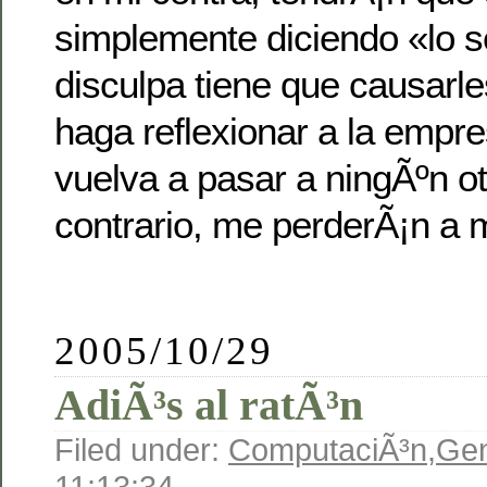
simplemente diciendo «lo s
disculpa tiene que causarle
haga reflexionar a la empre
vuelva a pasar a ningÃºn otr
contrario, me perderÃ¡n a m
2005/10/29
AdiÃ³s al ratÃ³n
Filed under:
ComputaciÃ³n
,
Gen
11:13:34