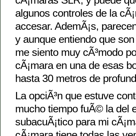
algunos controles de la cÃ¡
accesar. AdemÃ¡s, parecen
y aunque entiendo que son
me siento muy cÃ³modo po
cÃ¡mara en una de esas bo
hasta 30 metros de profund
La opciÃ³n que estuve con
mucho tiempo fuÃ© la del 
subacuÃ¡tico para mi cÃ¡m
cÃ¡mara tiene todas las ve