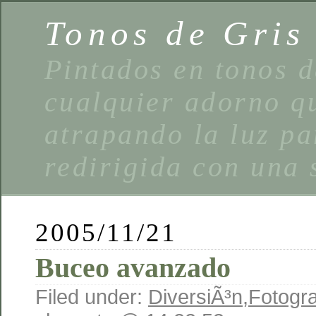
Tonos de Gris
Pintados en tonos d
cualquier adorno qu
atrapando la luz pa
redirigida con una 
2005/11/21
Buceo avanzado
Filed under:
DiversiÃ³n
,
Fotogra