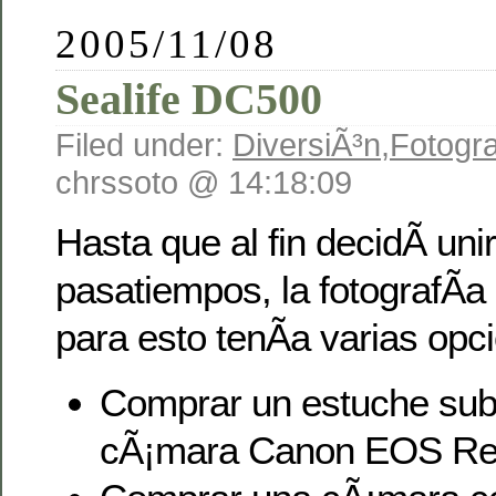
2005/11/08
Sealife DC500
Filed under:
DiversiÃ³n
,
Fotogra
chrssoto @ 14:18:09
Hasta que al fin decidÃ­ uni
pasatiempos, la fotografÃ­a
para esto tenÃ­a varias opc
Comprar un estuche sub
cÃ¡mara Canon EOS Re