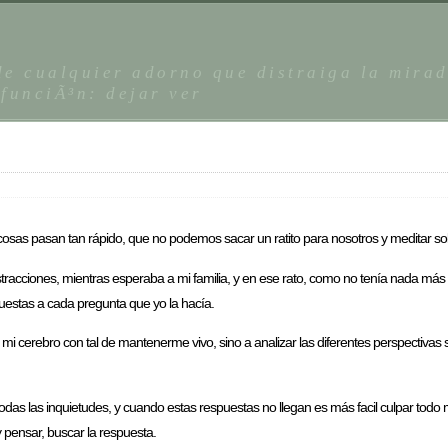
 de cualquier adorno que distraiga la mira
 funciÃ³n: dejar ver
cosas pasan tan rápido, que no podemos sacar un ratito para nosotros y meditar s
tracciones, mientras esperaba a mi familia, y en ese rato, como no tenía nada más
spuestas a cada pregunta que yo la hacía.
r mi cerebro con tal de mantenerme vivo, sino a analizar las diferentes perspectivas 
das las inquietudes, y cuando estas respuestas no llegan es más facil culpar tod
 pensar, buscar la respuesta.