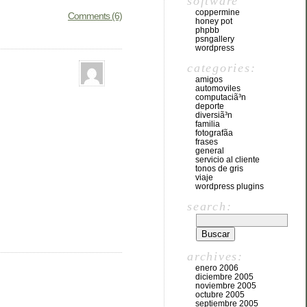
software
coppermine
Comments (6)
honey pot
phpbb
psngallery
wordpress
categories:
amigos
automoviles
computaciã³n
deporte
diversiã³n
familia
fotografã­a
frases
general
servicio al cliente
tonos de gris
viaje
wordpress plugins
search:
archives:
enero 2006
diciembre 2005
noviembre 2005
octubre 2005
septiembre 2005