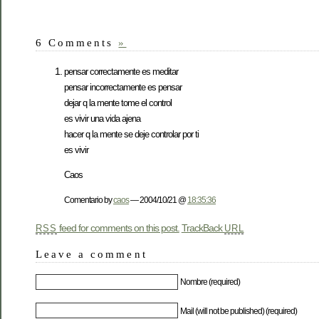
6 Comments
»
pensar correctamente es meditar
pensar incorrectamente es pensar
dejar q la mente tome el control
es vivir una vida ajena
hacer q la mente se deje controlar por ti
es vivir
Caos
Comentario by
caos
— 2004/10/21 @
18:35:36
feed for comments on this post.
TrackBack
RSS
URL
Leave a comment
Nombre (required)
Mail (will not be published) (required)