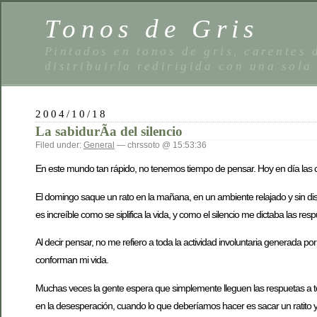
Tonos de Gris
Pintados en tonos de gris, carentes
distribuirla redirigida con una sola
2004/10/18
La sabidurÃ­a del silencio
Filed under:
General
— chrssoto @ 15:53:36
En este mundo tan rápido, no tenemos tiempo de pensar. Hoy en día las 
El domingo saque un rato en la mañana, en un ambiente relajado y sin dis
es increíble como se siplifica la vida, y como el silencio me dictaba las re
Al decir pensar, no me refiero a toda la actividad involuntaria generada po
conforman mi vida.
Muchas veces la gente espera que simplemente lleguen las respuetas a to
en la desesperación, cuando lo que deberíamos hacer es sacar un ratito y