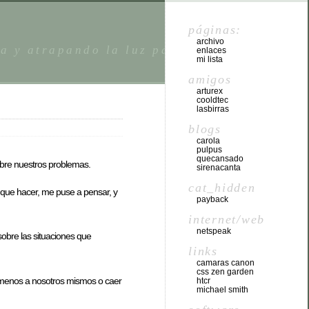
páginas:
archivo
da y atrapando la luz para despuÃ©s
enlaces
mi lista
amigos
arturex
cooldtec
lasbirras
blogs
carola
pulpus
quecansado
obre nuestros problemas.
sirenacanta
cat_hidden
 que hacer, me puse a pensar, y
payback
internet/web
netspeak
sobre las situaciones que
links
camaras canon
css zen garden
o menos a nosotros mismos o caer
htcr
michael smith