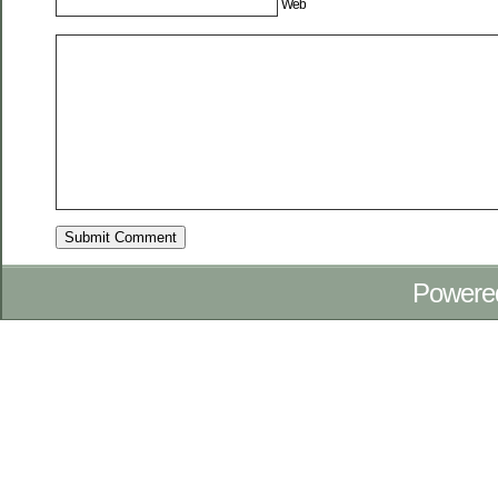
Web
Powere