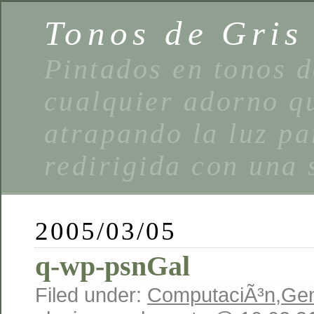
Tonos de Gris
Pintados en tonos d
cualquier adorno qu
atrapando la luz pa
redirigida con una 
2005/03/05
q-wp-psnGal
Filed under:
ComputaciÃ³n
,
Gen