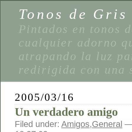
Tonos de Gris
Pintados en tonos d
cualquier adorno qu
atrapando la luz pa
redirigida con una 
2005/03/16
Un verdadero amigo
Filed under:
Amigos
,
General
— 