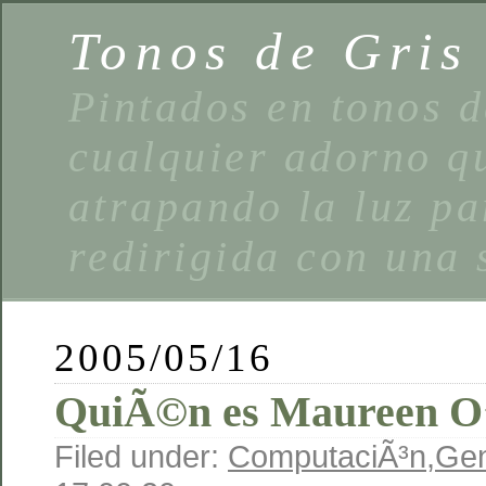
Tonos de Gris
Pintados en tonos d
cualquier adorno qu
atrapando la luz pa
redirigida con una 
2005/05/16
QuiÃ©n es Maureen O
Filed under:
ComputaciÃ³n
,
Gen