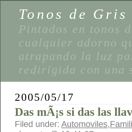
Tonos de Gris
Pintados en tonos d
cualquier adorno qu
atrapando la luz pa
redirigida con una 
2005/05/17
Das mÃ¡s si das las lla
Filed under:
Automoviles
,
Famil