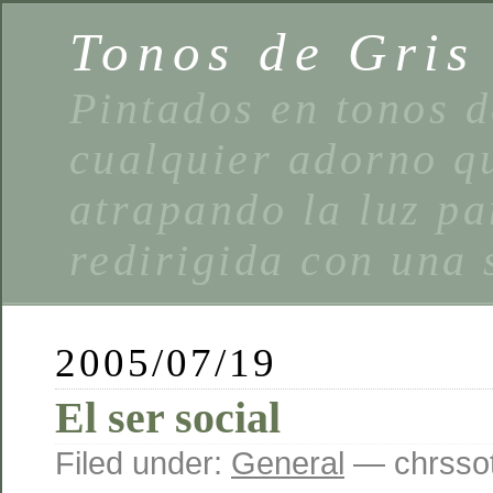
Tonos de Gris
Pintados en tonos d
cualquier adorno qu
atrapando la luz pa
redirigida con una 
2005/07/19
El ser social
Filed under:
General
— chrssot